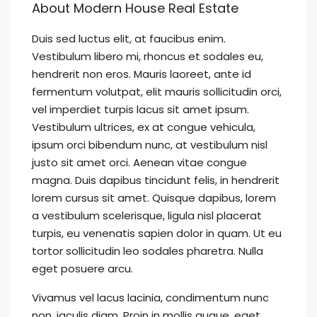
About Modern House Real Estate
Duis sed luctus elit, at faucibus enim.
Vestibulum libero mi, rhoncus et sodales eu,
hendrerit non eros. Mauris laoreet, ante id
fermentum volutpat, elit mauris sollicitudin orci,
vel imperdiet turpis lacus sit amet ipsum.
Vestibulum ultrices, ex at congue vehicula,
ipsum orci bibendum nunc, at vestibulum nisl
justo sit amet orci. Aenean vitae congue
magna. Duis dapibus tincidunt felis, in hendrerit
lorem cursus sit amet. Quisque dapibus, lorem
a vestibulum scelerisque, ligula nisl placerat
turpis, eu venenatis sapien dolor in quam. Ut eu
tortor sollicitudin leo sodales pharetra. Nulla
eget posuere arcu.
Vivamus vel lacus lacinia, condimentum nunc
non, iaculis diam. Proin in mollis augue, eget