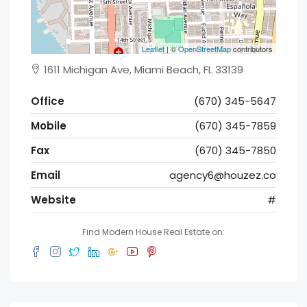
Leaflet
| ©
OpenStreetMap
contributors
1611 Michigan Ave, Miami Beach, FL 33139
Office
(670) 345-5647
Mobile
(670) 345-7859
Fax
(670) 345-7850
Email
agency6@houzez.co
Website
#
Find Modern House Real Estate on: