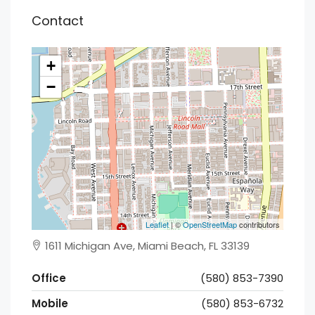
Contact
+
−
Leaflet
| ©
OpenStreetMap
contributors
1611 Michigan Ave, Miami Beach, FL 33139
Office
(580) 853-7390
Mobile
(580) 853-6732