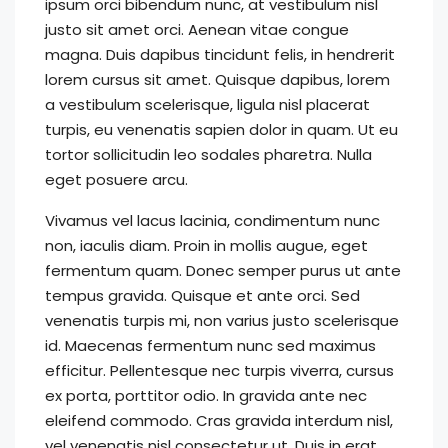
ipsum orci bibendum nunc, at vestibulum nisl
justo sit amet orci. Aenean vitae congue
magna. Duis dapibus tincidunt felis, in hendrerit
lorem cursus sit amet. Quisque dapibus, lorem
a vestibulum scelerisque, ligula nisl placerat
turpis, eu venenatis sapien dolor in quam. Ut eu
tortor sollicitudin leo sodales pharetra. Nulla
eget posuere arcu.
Vivamus vel lacus lacinia, condimentum nunc
non, iaculis diam. Proin in mollis augue, eget
fermentum quam. Donec semper purus ut ante
tempus gravida. Quisque et ante orci. Sed
venenatis turpis mi, non varius justo scelerisque
id. Maecenas fermentum nunc sed maximus
efficitur. Pellentesque nec turpis viverra, cursus
ex porta, porttitor odio. In gravida ante nec
eleifend commodo. Cras gravida interdum nisl,
vel venenatis nisl consectetur ut. Duis in erat