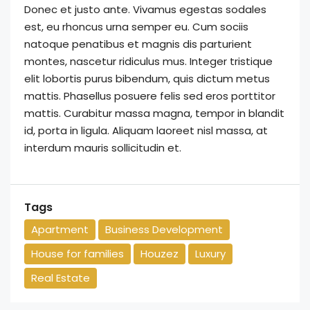
Donec et justo ante. Vivamus egestas sodales
est, eu rhoncus urna semper eu. Cum sociis
natoque penatibus et magnis dis parturient
montes, nascetur ridiculus mus. Integer tristique
elit lobortis purus bibendum, quis dictum metus
mattis. Phasellus posuere felis sed eros porttitor
mattis. Curabitur massa magna, tempor in blandit
id, porta in ligula. Aliquam laoreet nisl massa, at
interdum mauris sollicitudin et.
Tags
Apartment
Business Development
House for families
Houzez
Luxury
Real Estate