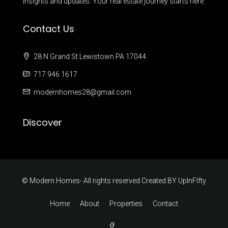
insights and updates. Your real estate journey starts here.
Contact Us
28 N Grand St Lewistown PA 17044
717.946.1617
modernhomes28@gmail.com
Discover
© Modern Homes- All rights reserved Created BY
UpInFIfty
Home
About
Properties
Contact