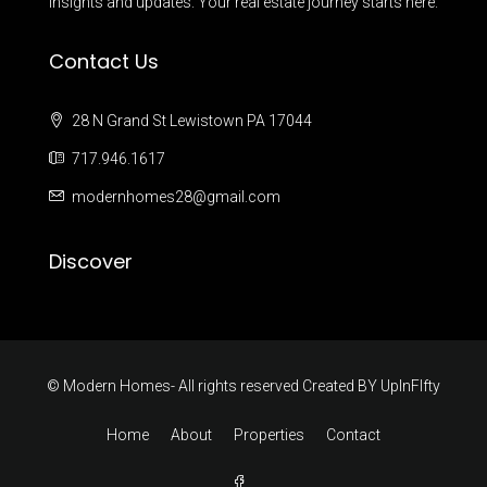
insights and updates. Your real estate journey starts here.
Contact Us
28 N Grand St Lewistown PA 17044
717.946.1617
modernhomes28@gmail.com
Discover
© Modern Homes- All rights reserved Created BY
UpInFIfty
Home
About
Properties
Contact