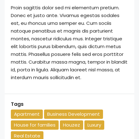
Proin sagittis dolor sed mi elementum pretium.
Donec et justo ante. Vivamus egestas sodales
est, eu rhoncus urna semper eu. Cum sociis
natoque penatibus et magnis dis parturient
montes, nascetur ridiculus mus. Integer tristique
elit lobortis purus bibendum, quis dictum metus
mattis. Phasellus posuere felis sed eros porttitor
mattis. Curabitur massa magna, tempor in blandit
id, porta in ligula. Aliquam laoreet nisl massa, at
interdum mauris sollicitudin et.
Tags
Apartment
Business Development
House for families
Houzez
Luxury
Real Estate