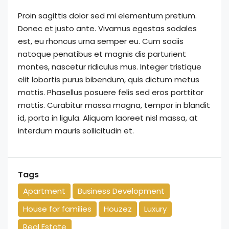
Proin sagittis dolor sed mi elementum pretium.
Donec et justo ante. Vivamus egestas sodales
est, eu rhoncus urna semper eu. Cum sociis
natoque penatibus et magnis dis parturient
montes, nascetur ridiculus mus. Integer tristique
elit lobortis purus bibendum, quis dictum metus
mattis. Phasellus posuere felis sed eros porttitor
mattis. Curabitur massa magna, tempor in blandit
id, porta in ligula. Aliquam laoreet nisl massa, at
interdum mauris sollicitudin et.
Tags
Apartment
Business Development
House for families
Houzez
Luxury
Real Estate